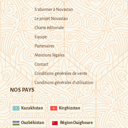
S’abonner à Novastan
Le projet Novastan
Charte éditoriale
Equipe
Partenaires
Mentions légales
Contact
Conditions générales de vente
Conditions générales d’utilisation
NOS PAYS
Kazakhstan
Kirghizstan
Ouzbékistan
Région Ouïghoure