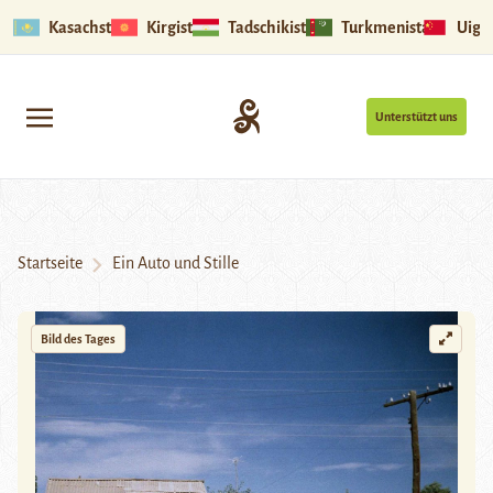
Kasachstan
Kirgistan
Tadschikistan
Turkmenistan
Uigu
Unterstützt uns
Startseite
Ein Auto und Stille
Bild des Tages