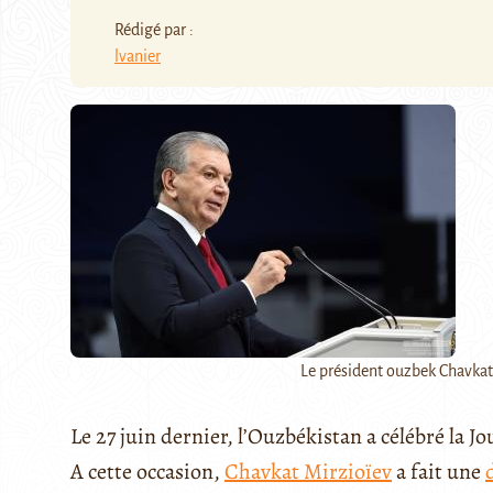
Rédigé par :
lvanier
Le président ouzbek Chavkat 
Le 27 juin dernier, l’Ouzbékistan a célébré la J
A cette occasion,
Chavkat Mirzioïev
a fait une