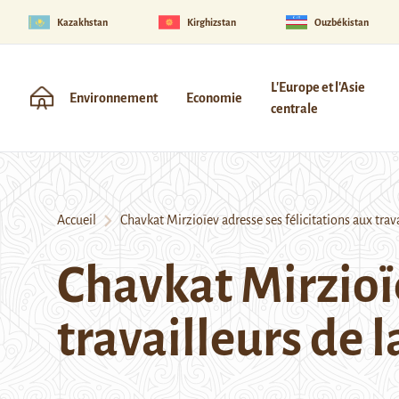
Kazakhstan
Kirghizstan
Ouzbékistan
L'Europe et l'Asie
Environnement
Economie
centrale
Accueil
Chavkat Mirzioïev adresse ses félicitations aux trava
Chavkat Mirzioïe
travailleurs de 