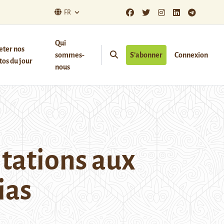
FR
Qui
eter nos
sommes-
S’abonner
Connexion
os du jour
nous
itations aux
ias