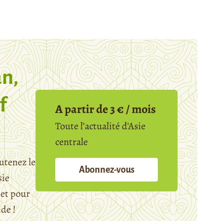
n,
f
A partir de 3 € / mois
Toute l’actualité d’Asie
centrale
utenez le
Abonnez-vous
sie
et pour
ide !