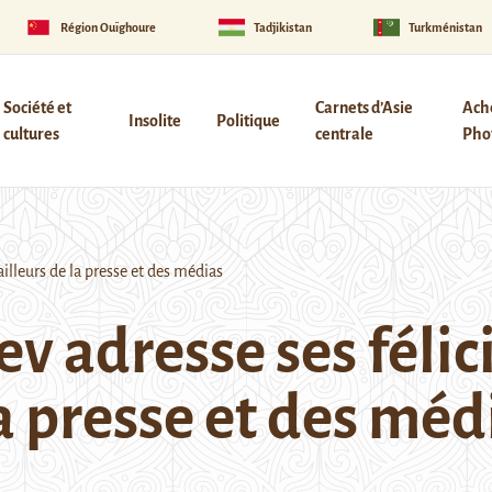
Région Ouïghoure
Tadjikistan
Turkménistan
Société et
Carnets d’Asie
Ach
Insolite
Politique
cultures
centrale
Phot
illeurs de la presse et des médias
v adresse ses félic
la presse et des méd