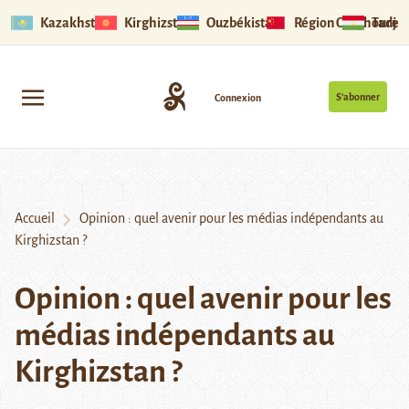
Kazakhstan
Kirghizstan
Ouzbékistan
Région Ouïghoure
Tadjik
S’abonner
Connexion
Accueil
Opinion : quel avenir pour les médias indépendants au
Kirghizstan ?
Opinion : quel avenir pour les
médias indépendants au
Kirghizstan ?