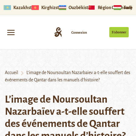
Kazakhstan
Kirghizstan
Ouzbékistan
Région Ouïghoure
Tadjik
S’abonner
Connexion
Accueil
L’image de Noursoultan Nazarbaïev a-t-elle souffert des
événements de Qantar dans les manuels d’histoire?
L’image de Noursoultan
Nazarbaïev a-t-elle souffert
des événements de Qantar
dans les manuels d’histoire?