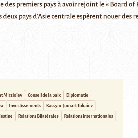
 des premiers pays à avoir rejoint le « Board of 
eux pays d'Asie centrale espèrent nouer des rel
t Mirzioïev
Conseil de la paix
Diplomatie
za
Investissements
Kassym-Jomart Tokaïev
lestine
Relations Bilatérales
Relations internationales