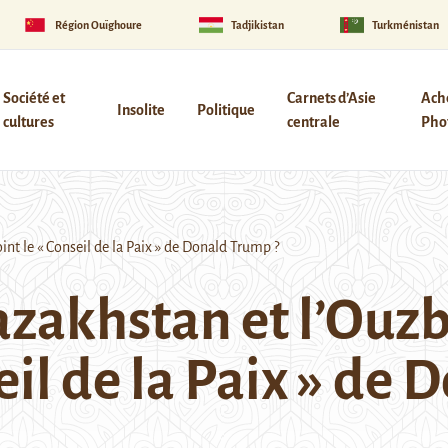
Région Ouïghoure
Tadjikistan
Turkménistan
Société et
Carnets d’Asie
Ach
Insolite
Politique
cultures
centrale
Phot
nt le « Conseil de la Paix » de Donald Trump ?
azakhstan et l’Ouzb
seil de la Paix » de