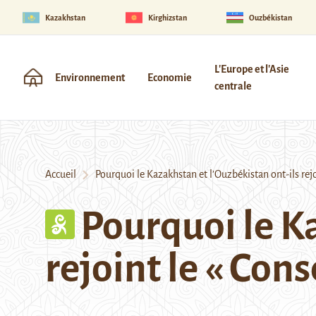
Kazakhstan
Kirghizstan
Ouzbékistan
L'Europe et l'Asie
Environnement
Economie
centrale
Accueil
Pourquoi le Kazakhstan et l’Ouzbékistan ont-ils rejoi
Pourquoi le K
rejoint le « Con