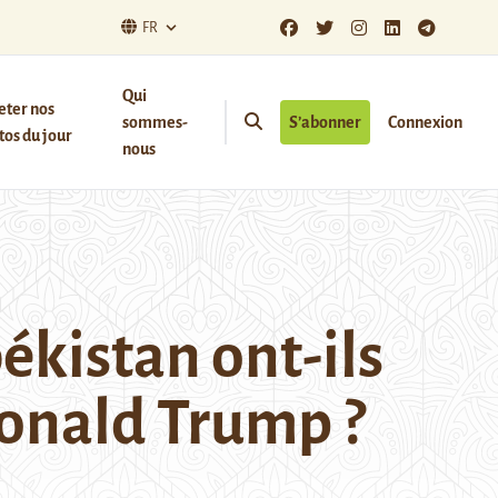
FR
Qui
eter nos
sommes-
S’abonner
Connexion
os du jour
nous
ékistan ont-ils
 Donald Trump ?