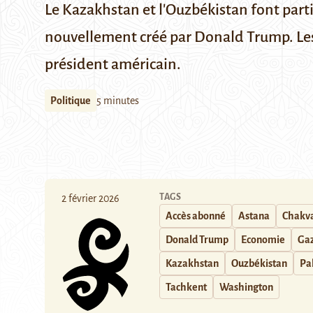
Le Kazakhstan et l'Ouzbékistan font partie
nouvellement créé par Donald Trump. Les d
président américain.
Politique
5 minutes
TAGS
2 février 2026
Accès abonné
Astana
Chakva
Donald Trump
Economie
Ga
Kazakhstan
Ouzbékistan
Pa
Tachkent
Washington