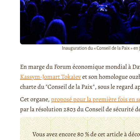
Inauguration du « Conseil de la Paix » e
En marge du Forum économique mondial à Davos
Kassym-Jomart Tokaïev
et son homologue ouz
charte du "Conseil de la Paix", sous le regar
Cet organe,
proposé pour la première fois en 
par la résolution 2803 du Conseil de sécurité des
Vous avez encore 80 % de cet article à déc