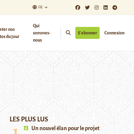
FR
Qui
eter nos
sommes-
S’abonner
Connexion
os du jour
nous
LES PLUS LUS
Un nouvel élan pour le projet