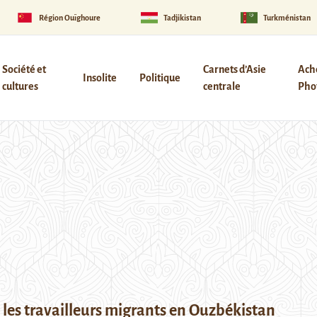
Région Ouïghoure
Tadjikistan
Turkménistan
Société et
Carnets d’Asie
Ach
Insolite
Politique
cultures
centrale
Phot
 les travailleurs migrants en Ouzbékistan