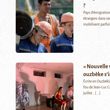
?
Pays d'émigration,
étrangers dans ce
mobilisent parfois
« Nouvelle 
ouzbèke s’i
Écrite en Ouzbékis
fou de Jean-Luc G
juillet…
[...]