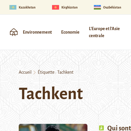
Kazakhstan
Kirghizstan
Ouzbékistan
L'Europe et l'Asie
Environnement
Economie
centrale
Accueil
Étiquette :
Tachkent
Tachkent
Qui sont