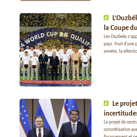
L’Ouzbék
la Coupe d
Les Ouzbeks s’app
pays. Fruit d’une
années, la sélect
Le proje
incertitude
Le projet de cent
concrétisation av
financement et s