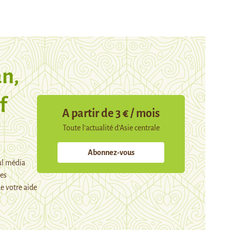
n,
f
A partir de 3 € / mois
Toute l’actualité d’Asie centrale
Abonnez-vous
ul média
mes
e votre aide