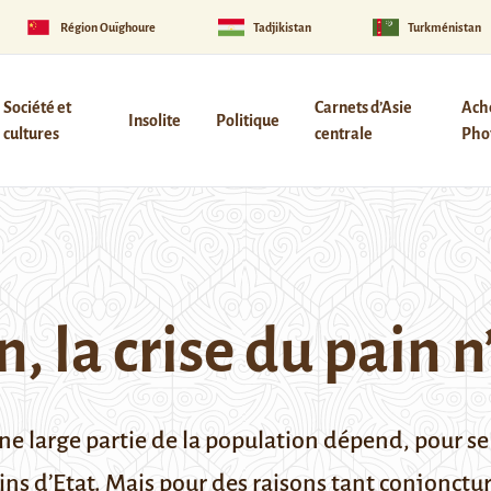
Région Ouïghoure
Tadjikistan
Turkménistan
Société et
Carnets d’Asie
Ach
Insolite
Politique
cultures
centrale
Phot
 la crise du pain n’
une large partie de la population dépend, pour se
s d’Etat. Mais pour des raisons tant conjoncturel