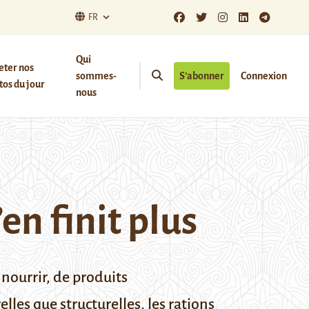
FR
Qui
eter nos
sommes-
S’abonner
Connexion
os du jour
nous
en finit plus
 nourrir, de produits
les que structurelles, les rations