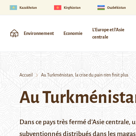
Kazakhstan
Kirghizstan
Ouzbékistan
L'Europe et l'Asie
Environnement
Economie
centrale
Accueil
Au Turkménistan, la crise du pain n’en finit plus
Au Turkménistan,
Dans ce pays très fermé d’Asie centrale, 
subventionnés distribués dans les magasin