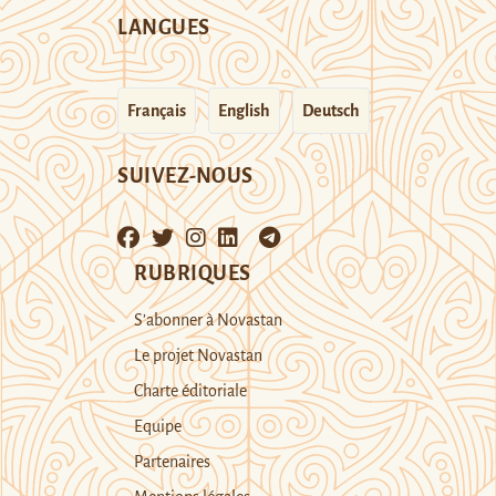
LANGUES
Français
English
Deutsch
SUIVEZ-NOUS
RUBRIQUES
S’abonner à Novastan
Le projet Novastan
Charte éditoriale
Equipe
Partenaires