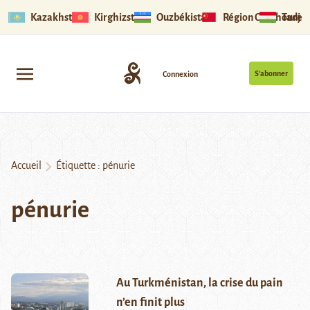
Kazakhstan
Kirghizstan
Ouzbékistan
Région Ouïghoure
Tadjik
S’abonner
Connexion
Accueil
Étiquette :
pénurie
pénurie
Au Turkménistan, la crise du pain
n’en finit plus