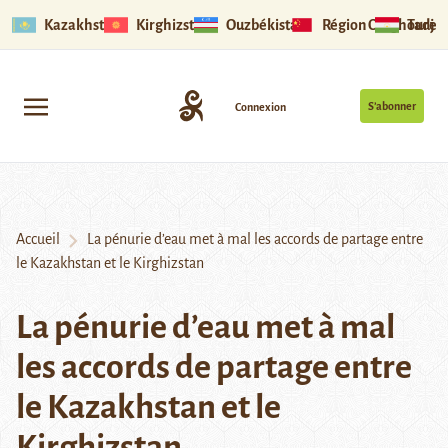
Kazakhstan
Kirghizstan
Ouzbékistan
Région Ouïghoure
Tadjik
S’abonner
Connexion
Accueil
La pénurie d’eau met à mal les accords de partage entre
le Kazakhstan et le Kirghizstan
La pénurie d’eau met à mal
les accords de partage entre
le Kazakhstan et le
Kirghizstan