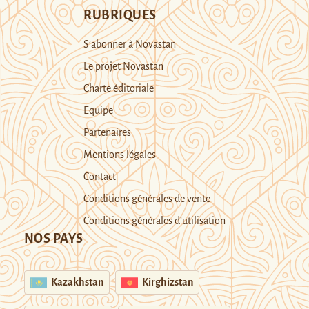
RUBRIQUES
S’abonner à Novastan
Le projet Novastan
Charte éditoriale
Equipe
Partenaires
Mentions légales
Contact
Conditions générales de vente
Conditions générales d’utilisation
NOS PAYS
Kazakhstan
Kirghizstan