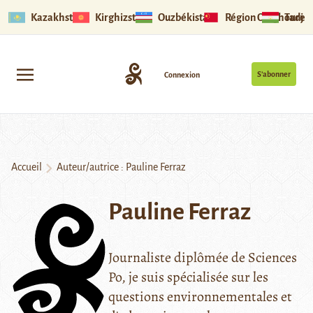
Kazakhstan
Kirghizstan
Ouzbékistan
Région Ouïghoure
Tadjik
S’abonner
Connexion
Accueil
Auteur/autrice : Pauline Ferraz
Pauline Ferraz
Journaliste diplômée de Sciences
Po, je suis spécialisée sur les
questions environnementales et