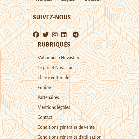
SUIVEZ-NOUS
RUBRIQUES
S’abonner à Novastan
Le projet Novastan
Charte éditoriale
Equipe
Partenaires
Mentions légales
Contact
Conditions générales de vente
Conditions générales d’utilisation