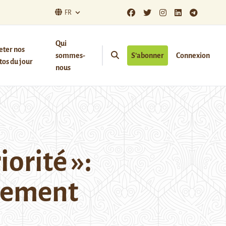
FR
Qui
eter nos
sommes-
S’abonner
Connexion
os du jour
nous
orité »:
gement