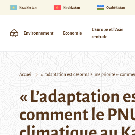
Kazakhstan
Kirghizstan
Ouzbékistan
L'Europe et l'Asie
Environnement
Economie
centrale
Accueil
« L’adaptation est désormais une priorité »: comm
« L’adaptation e
comment le PNU
climatique au 