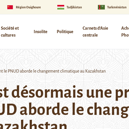
Région Ouïghoure
Tadjikistan
Turkménistan
Société et
Carnets d’Asie
Ach
Insolite
Politique
cultures
centrale
Phot
ent le PNUD aborde le changement climatique au Kazakhstan
st désormais une pri
D aborde le chan
Kazakhstan