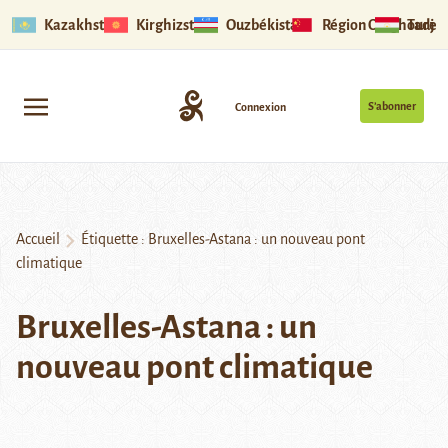
Kazakhstan
Kirghizstan
Ouzbékistan
Région Ouïghoure
Tadjik
S’abonner
Connexion
Accueil
Étiquette :
Bruxelles-Astana : un nouveau pont
climatique
Bruxelles-Astana : un
nouveau pont climatique