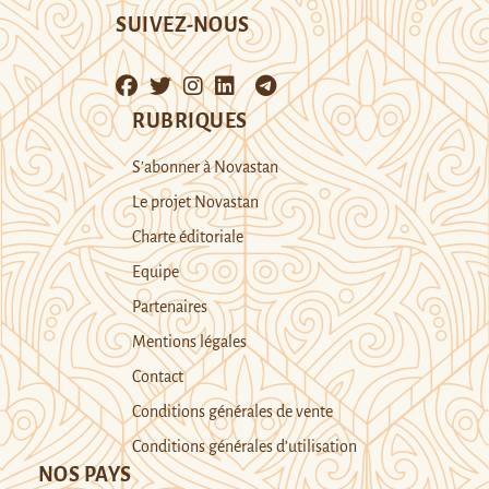
SUIVEZ-NOUS
RUBRIQUES
S’abonner à Novastan
Le projet Novastan
Charte éditoriale
Equipe
Partenaires
Mentions légales
Contact
Conditions générales de vente
Conditions générales d’utilisation
NOS PAYS