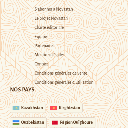
S’abonner à Novastan
Le projet Novastan
Charte éditoriale
Equipe
Partenaires
Mentions légales
Contact
Conditions générales de vente
Conditions générales d’utilisation
NOS PAYS
Kazakhstan
Kirghizstan
Ouzbékistan
Région Ouïghoure