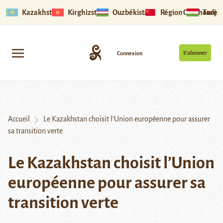
Kazakhstan
Kirghizstan
Ouzbékistan
Région Ouïghoure
Tadjik
S’abonner
Connexion
Accueil
Le Kazakhstan choisit l’Union européenne pour assurer
sa transition verte
Le Kazakhstan choisit l’Union
européenne pour assurer sa
transition verte