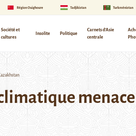
Région Ouïghoure
Tadjikistan
Turkménistan
Société et
Carnets d’Asie
Ach
Insolite
Politique
cultures
centrale
Phot
Kazakhstan
climatique menace