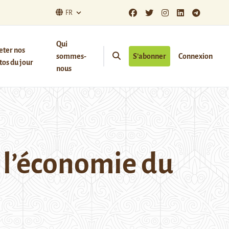
FR
Qui
eter nos
sommes-
S’abonner
Connexion
os du jour
nous
 l’économie du