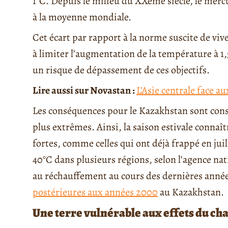
1°C. Depuis le milieu du XXème siècle, le merc
à la moyenne mondiale.
Cet écart par rapport à la norme suscite de viv
à limiter l’augmentation de la température à 1,
un risque de dépassement de ces objectifs.
Lire aussi sur Novastan :
L’Asie centrale face au
Les conséquences pour le Kazakhstan sont consi
plus extrêmes. Ainsi, la saison estivale connaî
fortes, comme celles qui ont déjà frappé en jui
40°C dans plusieurs régions, selon l’agence na
au réchauffement au cours des dernières années
postérieures aux années 2000
au Kazakhstan.
Une terre vulnérable aux effets du c