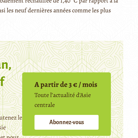
lobalement réchauffée de 1,40 °C par rapport à la
nsi les neuf dernières années comme les plus
n,
f
A partir de 3 € / mois
Toute l’actualité d’Asie
centrale
utenez le
Abonnez-vous
sie
et pour