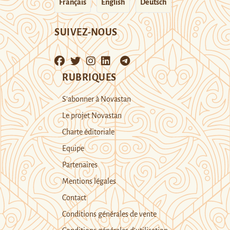
Français
English
Deutsch
SUIVEZ-NOUS
RUBRIQUES
S’abonner à Novastan
Le projet Novastan
Charte éditoriale
Equipe
Partenaires
Mentions légales
Contact
Conditions générales de vente