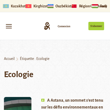
Kazakhstan
Kirghizstan
Ouzbékistan
Région Ouïghoure
Tadjik
S’abonner
Connexion
Accueil
Étiquette :
Ecologie
Ecologie
A Astana, un sommet s’est tenu
sur les défis environnementaux en