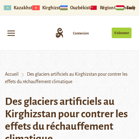
Kazakhstan
Kirghizstan
Ouzbékistan
Région Ouïghoure
Tadjik
S’abonner
Connexion
Accueil
Des glaciers artificiels au Kirghizstan pour contrer les
effets du réchauffement climatique
Des glaciers artificiels au
Kirghizstan pour contrer les
effets du réchauffement
climatique