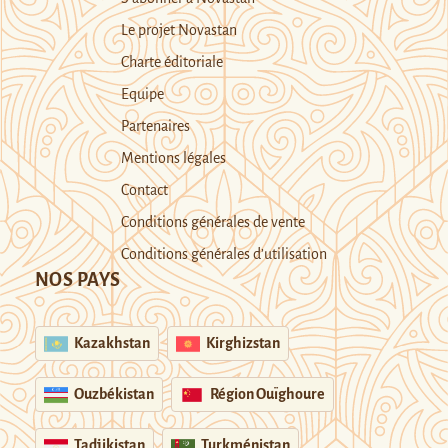
Le projet Novastan
Charte éditoriale
Equipe
Partenaires
Mentions légales
Contact
Conditions générales de vente
Conditions générales d’utilisation
NOS PAYS
Kazakhstan
Kirghizstan
Ouzbékistan
Région Ouïghoure
Tadjikistan
Turkménistan