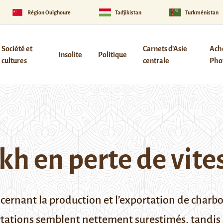
Région Ouïghoure
Tadjikistan
Turkménistan
Société et
Carnets d’Asie
Ach
Insolite
Politique
cultures
centrale
Phot
kh en perte de vite
ncernant la production et l’exportation de char
xportations semblent nettement surestimés, tand