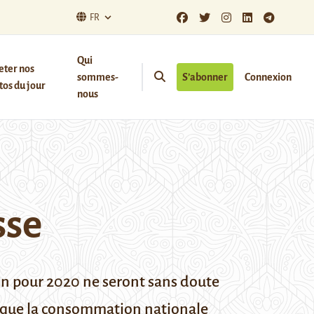
FR
Qui
eter nos
sommes-
S’abonner
Connexion
os du jour
nous
sse
bon pour 2020 ne seront sans doute
is que la consommation nationale