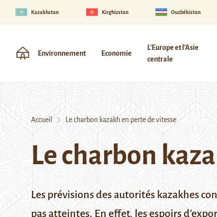
Kazakhstan
Kirghizstan
Ouzbékistan
L'Europe et l'Asie
Environnement
Economie
centrale
Accueil
Le charbon kazakh en perte de vitesse
Le charbon kaza
Les prévisions des autorités kazakhes co
pas atteintes. En effet, les espoirs d’e