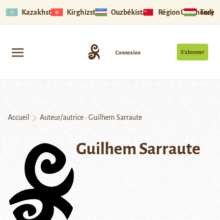
Kazakhstan
Kirghizstan
Ouzbékistan
Région Ouïghoure
Tadjik
S’abonner
Connexion
Accueil
Auteur/autrice : Guilhem Sarraute
Guilhem Sarraute