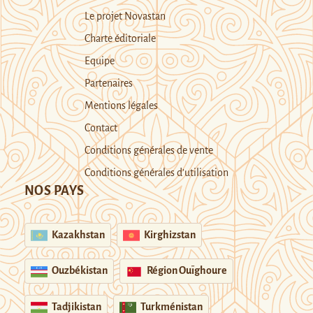
Le projet Novastan
Charte éditoriale
Equipe
Partenaires
Mentions légales
Contact
Conditions générales de vente
Conditions générales d’utilisation
NOS PAYS
Kazakhstan
Kirghizstan
Ouzbékistan
Région Ouïghoure
Tadjikistan
Turkménistan