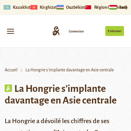
Kazakhstan
Kirghizstan
Ouzbékistan
Région Ouïghoure
Tadjik
S’abonner
Connexion
Accueil
La Hongrie s’implante davantage en Asie centrale
La Hongrie s’implante
davantage en Asie centrale
La Hongrie a dévoilé les chiffres de ses