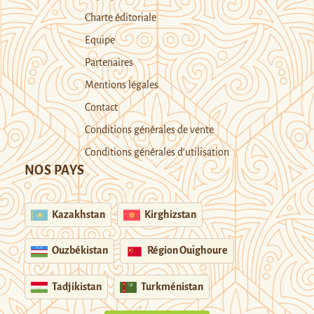
Charte éditoriale
Equipe
Partenaires
Mentions légales
Contact
Conditions générales de vente
Conditions générales d’utilisation
NOS PAYS
Kazakhstan
Kirghizstan
Ouzbékistan
Région Ouïghoure
Tadjikistan
Turkménistan