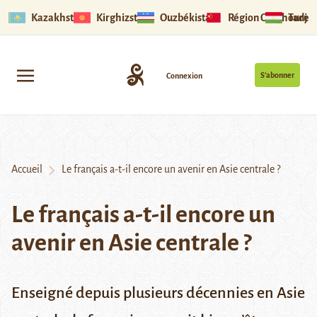
Kazakhstan
Kirghizstan
Ouzbékistan
Région Ouïghoure
Tadjik
S’abonner
Connexion
Accueil
Le français a-t-il encore un avenir en Asie centrale ?
Le français a-t-il encore un
avenir en Asie centrale ?
Enseigné depuis plusieurs décennies en Asie