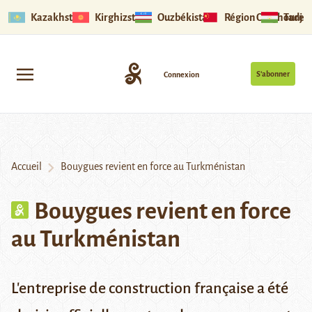
Kazakhstan
Kirghizstan
Ouzbékistan
Région Ouïghoure
Tadjik
S’abonner
Connexion
Accueil
Bouygues revient en force au Turkménistan
Bouygues revient en force
au Turkménistan
L'entreprise de construction française a été