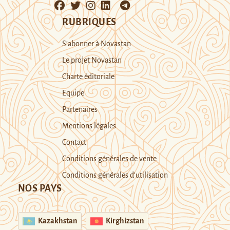
RUBRIQUES
S’abonner à Novastan
Le projet Novastan
Charte éditoriale
Equipe
Partenaires
Mentions légales
Contact
Conditions générales de vente
Conditions générales d’utilisation
NOS PAYS
Kazakhstan
Kirghizstan