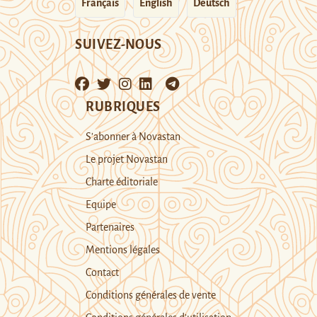
Français
English
Deutsch
SUIVEZ-NOUS
RUBRIQUES
S’abonner à Novastan
Le projet Novastan
Charte éditoriale
Equipe
Partenaires
Mentions légales
Contact
Conditions générales de vente