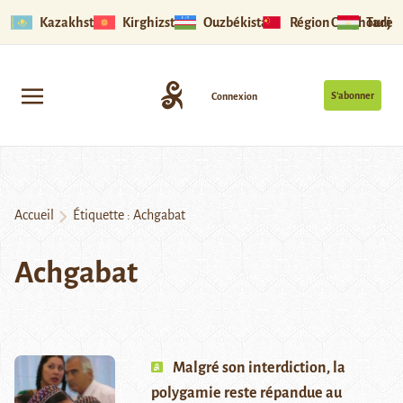
Kazakhstan
Kirghizstan
Ouzbékistan
Région Ouïghoure
Tadjik
S’abonner
Connexion
Accueil
Étiquette :
Achgabat
Achgabat
Malgré son interdiction, la
polygamie reste répandue au