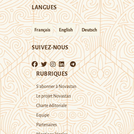
LANGUES
Français
English
Deutsch
SUIVEZ-NOUS
RUBRIQUES
S’abonner à Novastan
Le projet Novastan
Charte éditoriale
Equipe
Partenaires