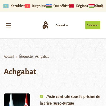
Kazakhstan
Kirghizstan
Ouzbékistan
Région Ouïghoure
Tadjik
S’abonner
Connexion
Accueil
Étiquette :
Achgabat
Achgabat
L’Asie centrale sous le prisme de
la crise russo-turque