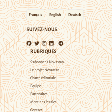
Français
English
Deutsch
SUIVEZ-NOUS
RUBRIQUES
S’abonner à Novastan
Le projet Novastan
Charte éditoriale
Equipe
Partenaires
Mentions légales
Contact