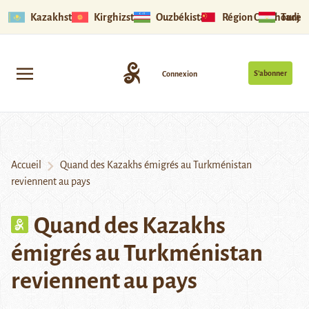
Kazakhstan
Kirghizstan
Ouzbékistan
Région Ouïghoure
Tadjik
S’abonner
Connexion
Accueil
Quand des Kazakhs émigrés au Turkménistan
reviennent au pays
Quand des Kazakhs
émigrés au Turkménistan
reviennent au pays