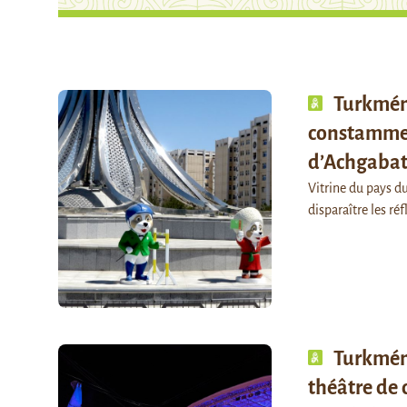
Turkméni
constammen
d’Achgaba
Vitrine du pays du
disparaître les ré
Turkméni
théâtre de