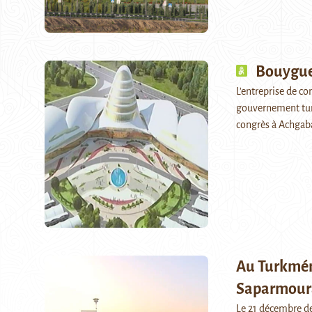
Bouygue
L'entreprise de co
gouvernement tur
congrès à Achgab
Au Turkmén
Saparmoura
Le 21 décembre d