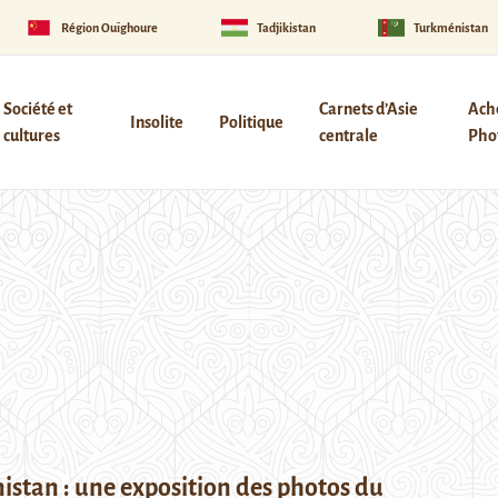
Région Ouïghoure
Tadjikistan
Turkménistan
Société et
Carnets d’Asie
Ach
Insolite
Politique
cultures
centrale
Phot
stan : une exposition des photos du