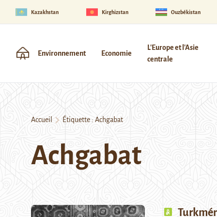
Kazakhstan
Kirghizstan
Ouzbékistan
L'Europe et l'Asie
Environnement
Economie
centrale
Accueil
Étiquette :
Achgabat
Achgabat
Turkméni