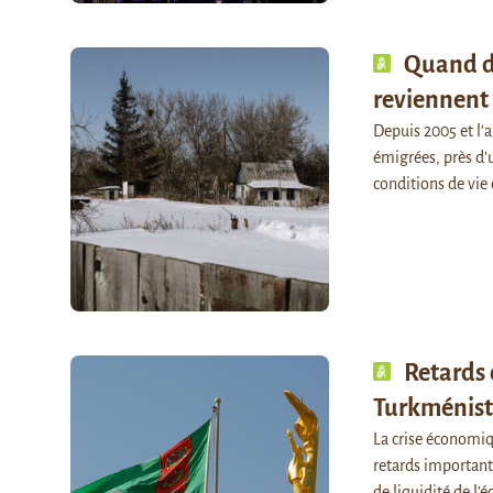
Quand d
reviennent
Depuis 2005 et l’
émigrées, près d’
conditions de vie
Retards 
Turkménis
La crise économiq
retards important
de liquidité de l