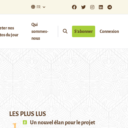
FR
Qui
eter nos
sommes-
S’abonner
Connexion
os du jour
nous
LES PLUS LUS
Un nouvel élan pour le projet