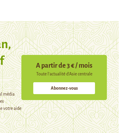
n,
f
A partir de 3 € / mois
Toute l’actualité d’Asie centrale
Abonnez-vous
ul média
mes
e votre aide