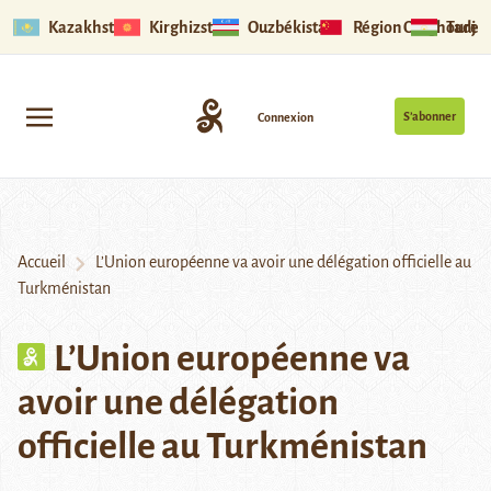
Kazakhstan
Kirghizstan
Ouzbékistan
Région Ouïghoure
Tadjik
S’abonner
Connexion
Accueil
L’Union européenne va avoir une délégation officielle au
Turkménistan
L’Union européenne va
avoir une délégation
officielle au Turkménistan