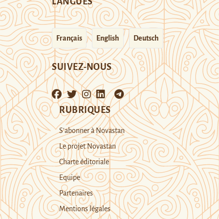
LANGUES
Français
English
Deutsch
SUIVEZ-NOUS
RUBRIQUES
S’abonner à Novastan
Le projet Novastan
Charte éditoriale
Equipe
Partenaires
Mentions légales