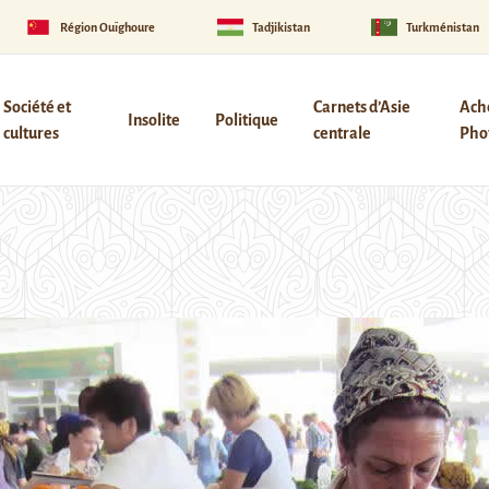
Région Ouïghoure
Tadjikistan
Turkménistan
Société et
Carnets d’Asie
Ach
Insolite
Politique
cultures
centrale
Phot