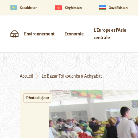
Kazakhstan
Kirghizstan
Ouzbékistan
L'Europe et l'Asie
Environnement
Economie
centrale
Accueil
Le Bazar Tolkouchka à Achgabat
Photo du jour