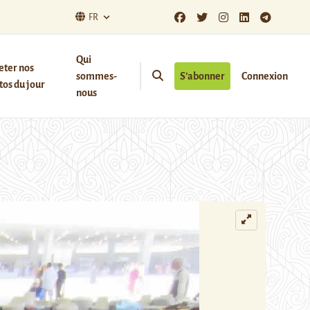
FR
Qui
eter nos
sommes-
S’abonner
Connexion
os du jour
nous