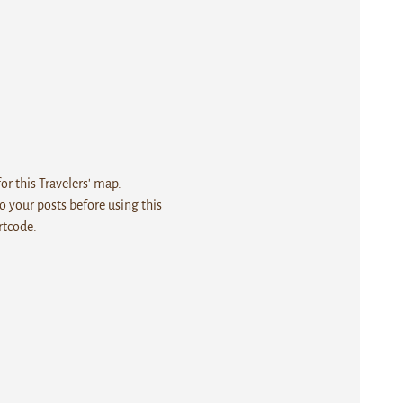
r this Travelers' map.
 your posts before using this
rtcode.