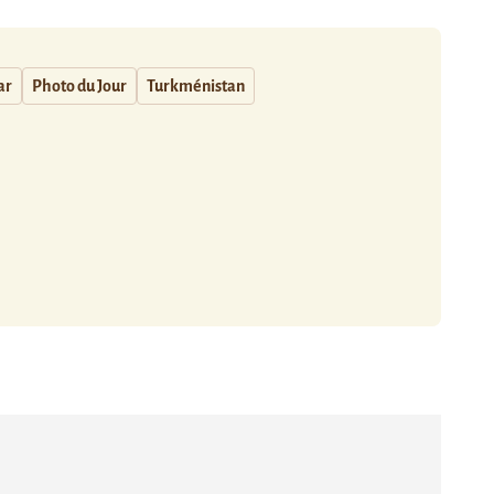
ar
Photo du Jour
Turkménistan