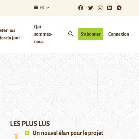
FR
Qui
eter nos
sommes-
S’abonner
Connexion
os du jour
nous
LES PLUS LUS
Un nouvel élan pour le projet