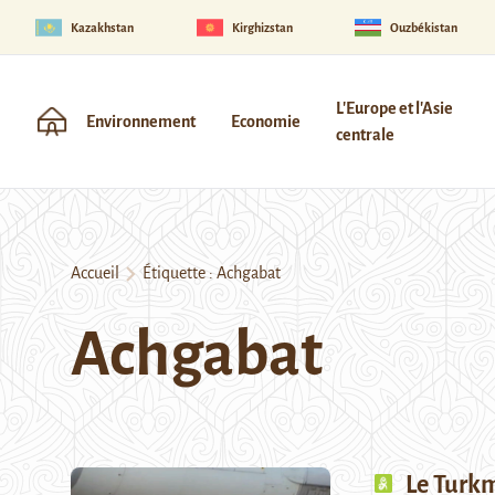
Kazakhstan
Kirghizstan
Ouzbékistan
L'Europe et l'Asie
Environnement
Economie
centrale
Accueil
Étiquette :
Achgabat
Achgabat
Le Turkm