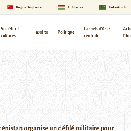
Région Ouïghoure
Tadjikistan
Turkménistan
Société et
Carnets d’Asie
Ach
Insolite
Politique
cultures
centrale
Phot
énistan organise un défilé militaire pour