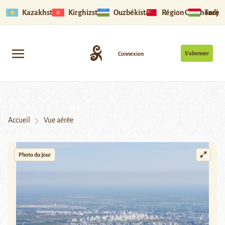
Kazakhstan
Kirghizstan
Ouzbékistan
Région Ouïghoure
Tadjik
S’abonner
Connexion
Accueil
Vue aérée
Photo du jour