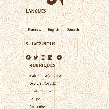
LANGUES
Français
English
Deutsch
SUIVEZ-NOUS
RUBRIQUES
S’abonner à Novastan
Le projet Novastan
Charte éditoriale
Equipe
Partenaires