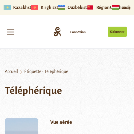
Kazakhstan
Kirghizstan
Ouzbékistan
Région Ouïghoure
Tadjik
S’abonner
Connexion
Accueil
Étiquette :
Téléphérique
Téléphérique
Vue aérée