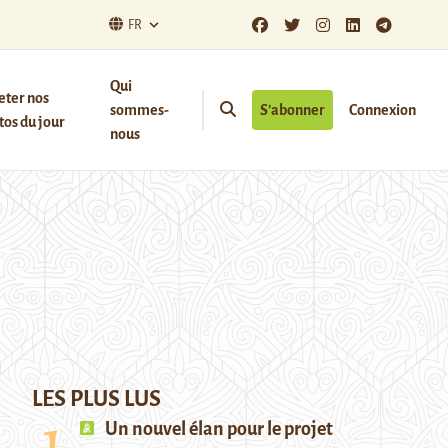
FR
Qui
eter nos
sommes-
S’abonner
Connexion
os du jour
nous
LES PLUS LUS
Un nouvel élan pour le projet