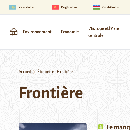
Kazakhstan
Kirghizstan
Ouzbékistan
L'Europe et l'Asie
Environnement
Economie
centrale
Accueil
Étiquette :
Frontière
Frontière
Le manq