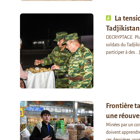
La tensi
Tadjikistan
DECRYPTAGE. Plus 
soldats du Tadjiki
participer à des…
Frontière t
une réouve
Minées par un conf
doivent apprendre 
ces dernières ann