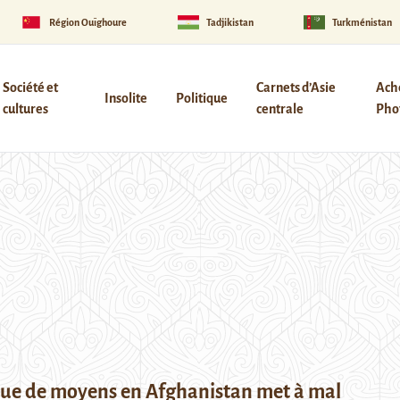
Région Ouïghoure
Tadjikistan
Turkménistan
Société et
Carnets d’Asie
Ach
Insolite
Politique
cultures
centrale
Phot
ue de moyens en Afghanistan met à mal