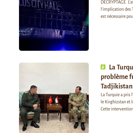
DECRYPTAGE. L’atte
l’implication des
est nécessaire pou
La Turqu
problème fr
Tadjikistan
La Turquie a pris 
le Kirghizstan et 
Cette interventio