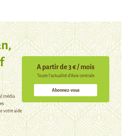
n,
f
A partir de 3 € / mois
Toute l’actualité d’Asie centrale
Abonnez-vous
ul média
mes
e votre aide