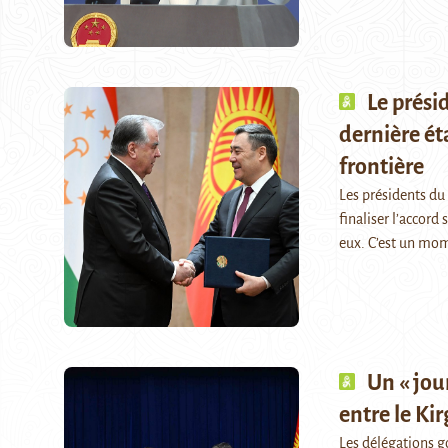
Le prési
dernière éta
frontière
Les présidents du 
finaliser l’accord
eux. C’est un mo
Un « jour
entre le Kir
Les délégations g