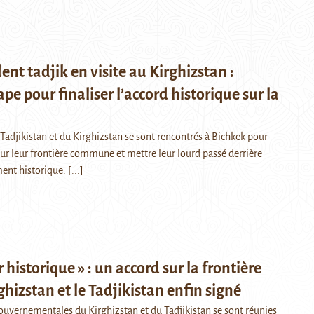
dent tadjik en visite au Kirghizstan :
pe pour finaliser l’accord historique sur la
Tadjikistan et du Kirghizstan se sont rencontrés à Bichkek pour
 sur leur frontière commune et mettre leur lourd passé derrière
ment historique.
[...]
 historique » : un accord sur la frontière
ghizstan et le Tadjikistan enfin signé
ouvernementales du Kirghizstan et du Tadjikistan se sont réunies