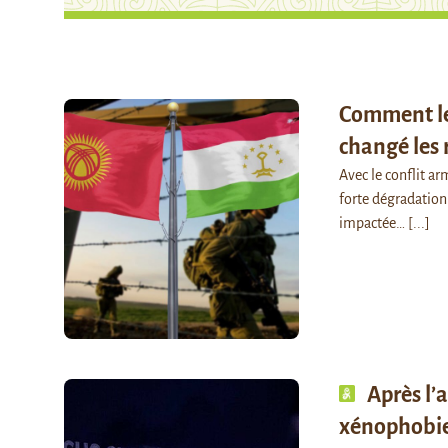
Comment le 
changé les 
Avec le conflit arm
forte dégradation 
impactée…
[...]
Après l’
xénophobie