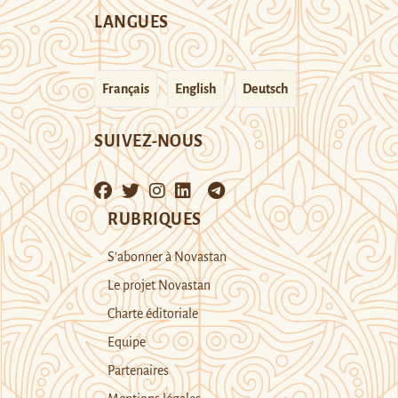
LANGUES
Français
English
Deutsch
SUIVEZ-NOUS
RUBRIQUES
S’abonner à Novastan
Le projet Novastan
Charte éditoriale
Equipe
Partenaires