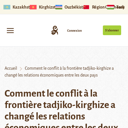
Kazakhstan
Kirghizstan
Ouzbékistan
Région Ouïghoure
Tadjik
S’abonner
Connexion
Accueil
Comment le conflit à la frontière tadjiko-kirghize a
changé les relations économiques entre les deux pays
Comment le conflit à la
frontière tadjiko-kirghize a
changé les relations
économiques entre les deux