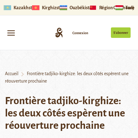
Kazakhstan
Kirghizstan
Ouzbékistan
Région Ouïghoure
Tadjik
S’abonner
Connexion
Accueil
Frontière tadjiko-kirghize: les deux côtés espèrent une
réouverture prochaine
Frontière tadjiko-kirghize:
les deux côtés espèrent une
réouverture prochaine