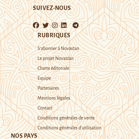
SUIVEZ-NOUS
RUBRIQUES
S’abonner à Novastan
Le projet Novastan
Charte éditoriale
Equipe
Partenaires
Mentions légales
Contact
Conditions générales de vente
Conditions générales d’utilisation
NOS PAYS