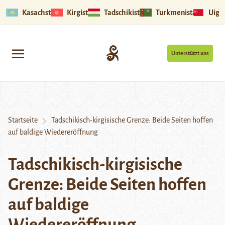
Kasachstan
Kirgistan
Tadschikistan
Turkmenistan
Uigu
Unterstützt uns
Startseite
Tadschikisch-kirgisische Grenze: Beide Seiten hoffen
auf baldige Wiedereröffnung
Tadschikisch-kirgisische
Grenze: Beide Seiten hoffen
auf baldige
Wiedereröffnung