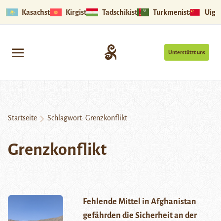
Kasachstan
Kirgistan
Tadschikistan
Turkmenistan
Uigu
Unterstützt uns
Startseite
Schlagwort:
Grenzkonflikt
Grenzkonflikt
Fehlende Mittel in Afghanistan
gefährden die Sicherheit an der