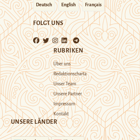
Deutsch
English
Français
FOLGT UNS
RUBRIKEN
Über uns
Redaktionscharta
Unser Team
Unsere Partner
Impressum
Kontakt
UNSERE LÄNDER