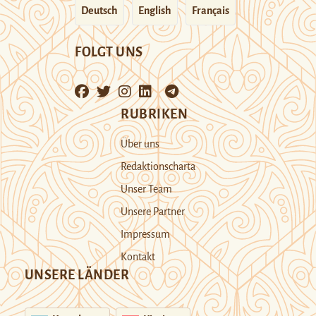
Deutsch
English
Français
FOLGT UNS
RUBRIKEN
Über uns
Redaktionscharta
Unser Team
Unsere Partner
Impressum
Kontakt
UNSERE LÄNDER