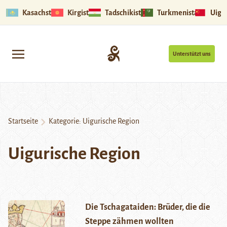
Kasachstan
Kirgistan
Tadschikistan
Turkmenistan
Uigu
Unterstützt uns
Startseite
Kategorie:
Uigurische Region
Uigurische Region
Die Tschagataiden: Brüder, die die
Steppe zähmen wollten