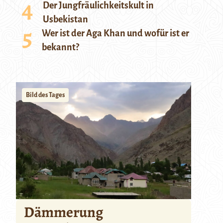
Der Jungfräulichkeitskult in
Usbekistan
Wer ist der Aga Khan und wofür ist er
bekannt?
Bild des Tages
Dämmerung