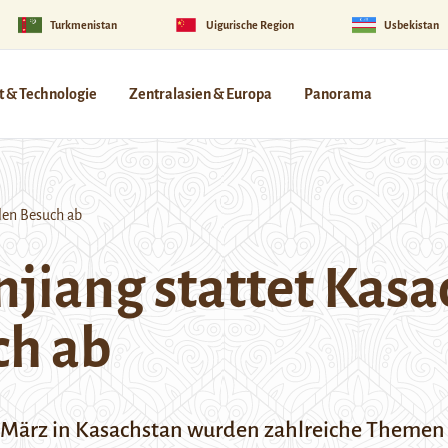
Turkmenistan
Uigurische Region
Usbekistan
 & Technologie
Zentralasien & Europa
Panorama
llen Besuch ab
njiang stattet Kas
ch ab
. März in Kasachstan wurden zahlreiche Theme