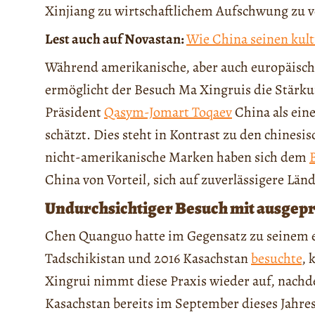
Xinjiang zu wirtschaftlichem Aufschwung zu v
Lest auch auf Novastan:
Wie China seinen kultu
Während amerikanische, aber auch europäisch
ermöglicht der Besuch Ma Xingruis die Stärku
Präsident
Qasym-Jomart Toqaev
China als ein
schätzt. Dies steht in Kontrast zu den chines
nicht-amerikanische Marken haben sich dem
China von Vorteil, sich auf zuverlässigere Län
Undurchsichtiger Besuch mit ausgepr
Chen Quanguo hatte im Gegensatz zu seinem 
Tadschikistan und 2016 Kasachstan
besuchte
, 
Xingrui nimmt diese Praxis wieder auf, nachd
Kasachstan bereits im September dieses Jahres