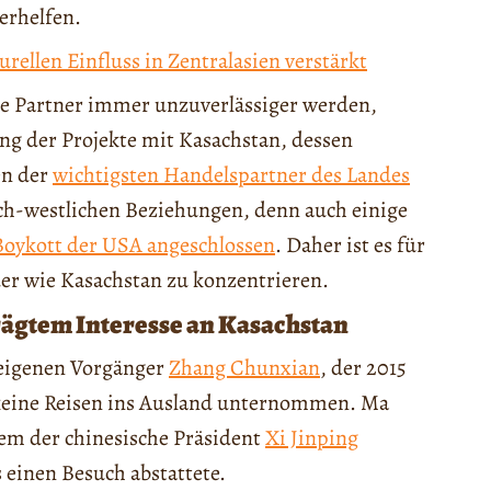
erhelfen.
rellen Einfluss in Zentralasien verstärkt
e Partner immer unzuverlässiger werden,
ng der Projekte mit Kasachstan, dessen
en der
wichtigsten Handelspartner des Landes
isch-westlichen Beziehungen, denn auch einige
Boykott der USA angeschlossen
. Daher ist es für
der wie Kasachstan zu konzentrieren.
ägtem Interesse an Kasachstan
eigenen Vorgänger
Zhang Chunxian
, der 2015
keine Reisen ins Ausland unternommen. Ma
em der chinesische Präsident
Xi Jinping
 einen Besuch abstattete.