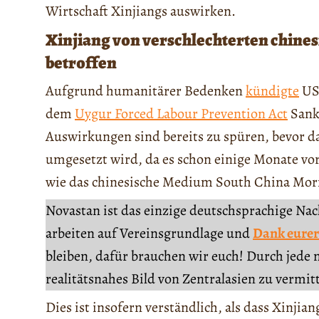
Wirtschaft Xinjiangs auswirken.
Xinjiang von verschlechterten chin
betroffen
Aufgrund humanitärer Bedenken
kündigte
US-
dem
Uygur Forced Labour Prevention Act
Sank
Auswirkungen sind bereits zu spüren, bevor das
umgesetzt wird, da es schon einige Monate vo
wie das chinesische Medium South China Mor
Novastan ist das einzige deutschsprachige Na
arbeiten auf Vereinsgrundlage und
Dank eurer
bleiben, dafür brauchen wir euch! Durch jede 
realitätsnahes Bild von Zentralasien zu vermit
Dies ist insofern verständlich, als dass Xinjian