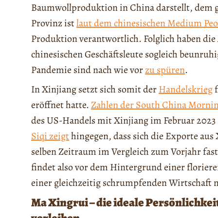
Baumwollproduktion in China darstellt, dem
Provinz ist
laut dem chinesischen Medium Peo
Produktion verantwortlich. Folglich haben di
chinesischen Geschäftsleute sogleich beunruh
Pandemie sind nach wie vor
zu spüren
.
In Xinjiang setzt sich somit der
Handelskrieg
f
eröffnet hatte.
Zahlen der South China Mornin
des US-Handels mit Xinjiang im Februar 2023 
Siqi zeigt
hingegen, dass sich die Exporte aus 
selben Zeitraum im Vergleich zum Vorjahr fas
findet also vor dem Hintergrund einer florier
einer gleichzeitig schrumpfenden Wirtschaft m
Ma Xingrui – die ideale Persönlichke
verleihen