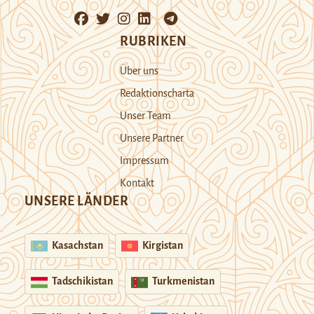
RUBRIKEN
Über uns
Redaktionscharta
Unser Team
Unsere Partner
Impressum
Kontakt
UNSERE LÄNDER
Kasachstan
Kirgistan
Tadschikistan
Turkmenistan