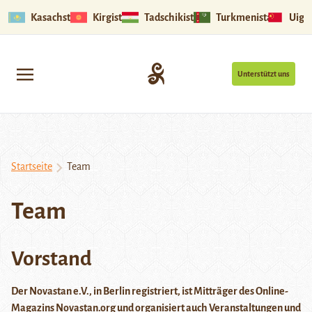
Kasachstan
Kirgistan
Tadschikistan
Turkmenistan
Uigu
Unterstützt uns
Startseite
Team
Team
Vorstand
Der Novastan e.V., in Berlin registriert, ist Mitträger des Online-
Magazins Novastan.org und organisiert auch Veranstaltungen und