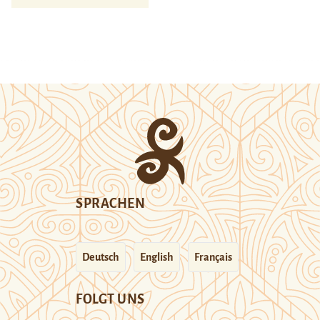
SPRACHEN
Deutsch
English
Français
FOLGT UNS