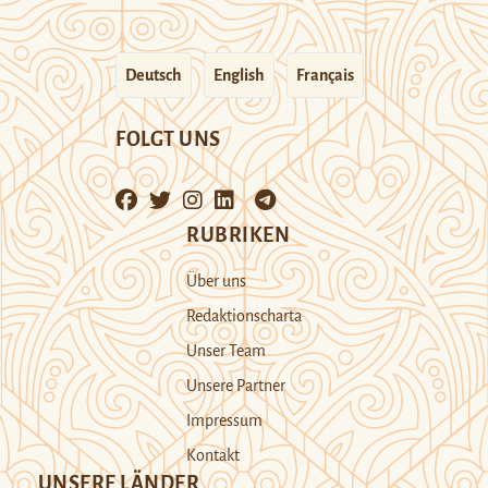
Deutsch
English
Français
FOLGT UNS
RUBRIKEN
Über uns
Redaktionscharta
Unser Team
Unsere Partner
Impressum
Kontakt
UNSERE LÄNDER