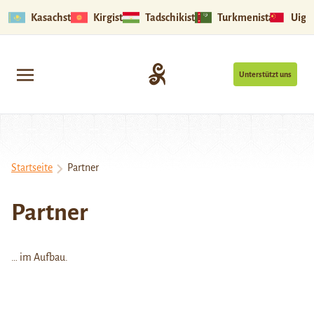
Kasachstan
Kirgistan
Tadschikistan
Turkmenistan
Uigu
Unterstützt uns
Startseite
Partner
Partner
… im Aufbau.