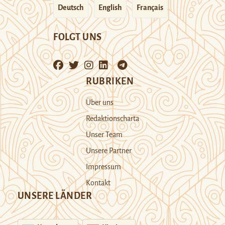
Deutsch
English
Français
FOLGT UNS
RUBRIKEN
Über uns
Redaktionscharta
Unser Team
Unsere Partner
Impressum
Kontakt
UNSERE LÄNDER