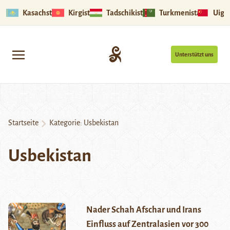
Kasachstan
Kirgistan
Tadschikistan
Turkmenistan
Uigu
Unterstützt uns
Startseite
Kategorie:
Usbekistan
Usbekistan
Nader Schah Afschar und Irans
Einfluss auf Zentralasien vor 300