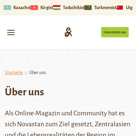
Kasachstan
Kirgistan
Tadschikistan
Turkmenistan
Uigu
Unterstützt uns
Startseite
Über uns
Über uns
Als Online-Magazin und Community hat es
sich Novastan zum Ziel gesetzt, Zentralasien
und die Lebensrealitäten der Region im