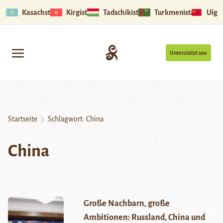
Kasachstan
Kirgistan
Tadschikistan
Turkmenistan
Uigu
Unterstützt uns
Startseite
Schlagwort:
China
China
Große Nachbarn, große
Ambitionen: Russland, China und