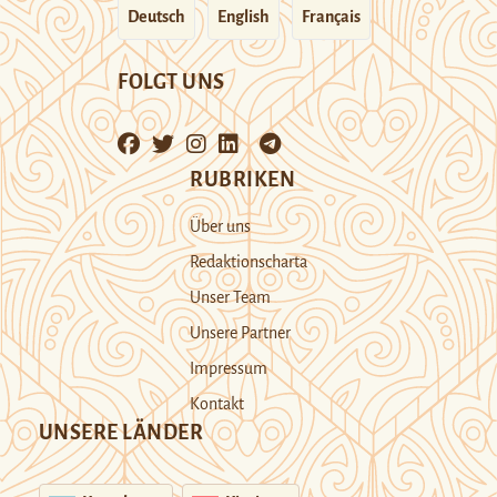
Deutsch
English
Français
FOLGT UNS
RUBRIKEN
Über uns
Redaktionscharta
Unser Team
Unsere Partner
Impressum
Kontakt
UNSERE LÄNDER