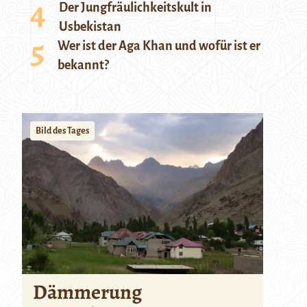
Der Jungfräulichkeitskult in
Usbekistan
Wer ist der Aga Khan und wofür ist er
bekannt?
Bild des Tages
Dämmerung