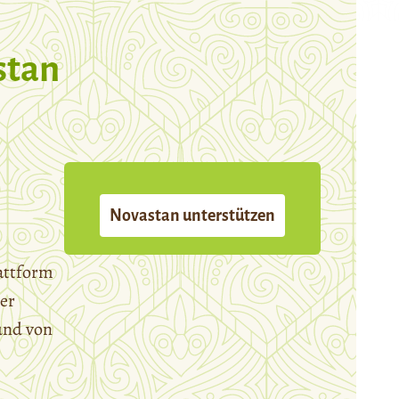
stan
Novastan unterstützen
attform
er
und von