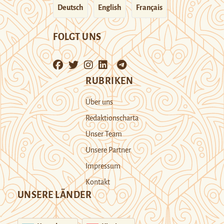
Deutsch
English
Français
FOLGT UNS
RUBRIKEN
Über uns
Redaktionscharta
Unser Team
Unsere Partner
Impressum
Kontakt
UNSERE LÄNDER