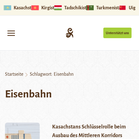
Kasachstan
Kirgistan
Tadschikistan
Turkmenistan
Uigu
Unterstützt uns
Startseite
Schlagwort:
Eisenbahn
Eisenbahn
Kasachstans Schlüsselrolle beim
Ausbau des Mittleren Korridors