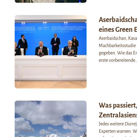
Aserbaidscha
eines Green 
Aserbaidschan, Kasa
Machbarkeitsstudie 
gegeben. Wie das En
erste vorbereitende
Was passiert
Zentralasien
Jedes weitere Dürreja
Experten warnen: We