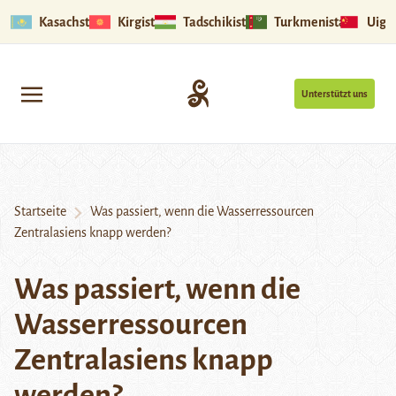
Kasachstan
Kirgistan
Tadschikistan
Turkmenistan
Uigu
Unterstützt uns
Startseite
Was passiert, wenn die Wasserressourcen
Zentralasiens knapp werden?
Was passiert, wenn die
Wasserressourcen
Zentralasiens knapp
werden?