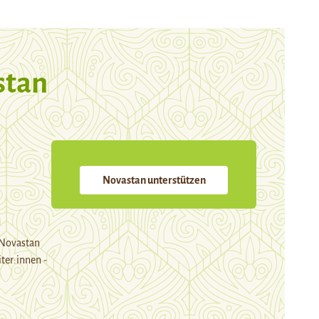
stan
Novastan unterstützen
 Novastan
ter:innen -