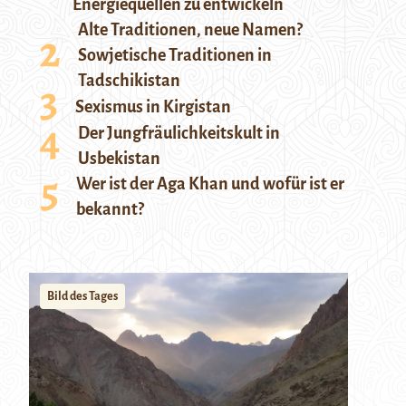
Energiequellen zu entwickeln
Alte Traditionen, neue Namen?
Sowjetische Traditionen in
Tadschikistan
Sexismus in Kirgistan
Der Jungfräulichkeitskult in
Usbekistan
Wer ist der Aga Khan und wofür ist er
bekannt?
Bild des Tages