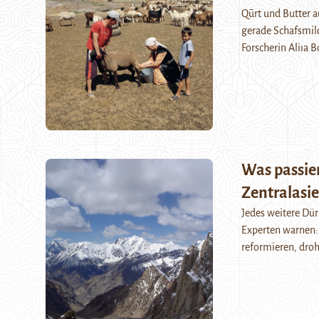
Qūrt und Butter a
gerade Schafsmilc
Forscherin Aliıa 
Was passie
Zentralasi
Jedes weitere Dürr
Experten warnen: 
reformieren, dro