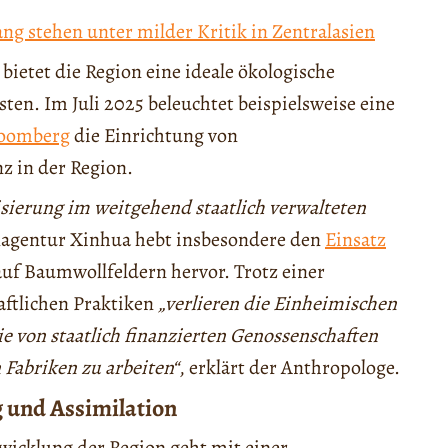
ang stehen unter milder Kritik in Zentralasien
ietet die Region eine ideale ökologische
sten. Im Juli 2025 beleuchtet beispielsweise eine
loomberg
die Einrichtung von
z in der Region.
sierung im weitgehend staatlich verwalteten
enagentur Xinhua hebt insbesondere den
Einsatz
uf Baumwollfeldern hervor. Trotz einer
aftlichen Praktiken
„verlieren die Einheimischen
ie von staatlich finanzierten Genossenschaften
Fabriken zu arbeiten“
, erklärt der Anthropologe.
 und Assimilation
wicklung der Region geht mit einer