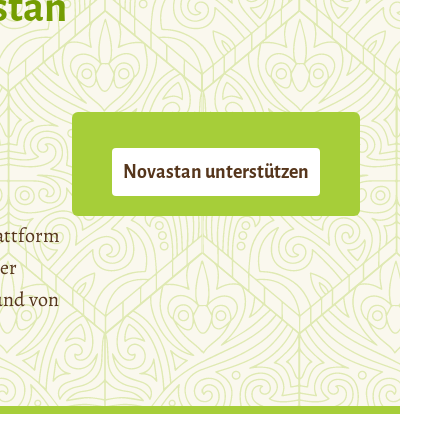
stan
Novastan unterstützen
attform
er
und von